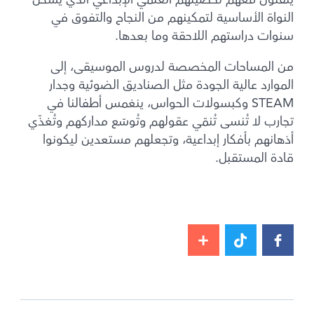
ينقلون معهم تحصيلهم العلمي الإبداعي الذي يشكل
النواة الأساسية لتمكينهم من النجاح والتفوق في
سنوات دراستهم اللاحقة وما بعدها.
من المساحات المخصصة لدروس الموسيقى، إلى
الموارد عالية الجودة مثل الصناديق الضوئية وجدار
STEAM وكبسولات الحواس، ينغمس أطفالنا في
تجارب لا تُنسى تُنمّي عقولهم وتُوسّع مداركهم وتُغذّي
أذهانهم بأفكار إبداعية، وتجعلهم مستعدين ليكونوا
قادة المستقبل.