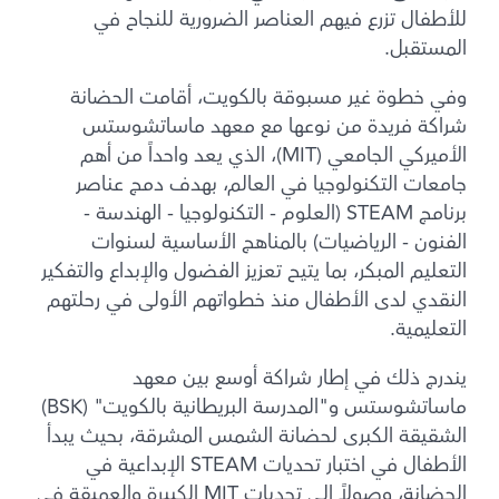
للأطفال تزرع فيهم العناصر الضرورية للنجاح في
المستقبل.
وفي خطوة غير مسبوقة بالكويت، أقامت الحضانة
شراكة فريدة من نوعها مع معهد ماساتشوستس
الأميركي الجامعي (MIT)، الذي يعد واحداً من أهم
جامعات التكنولوجيا في العالم، بهدف دمج عناصر
برنامج STEAM (العلوم - التكنولوجيا - الهندسة -
الفنون - الرياضيات) بالمناهج الأساسية لسنوات
التعليم المبكر، بما يتيح تعزيز الفضول والإبداع والتفكير
النقدي لدى الأطفال منذ خطواتهم الأولى في رحلتهم
التعليمية.
يندرج ذلك في إطار شراكة أوسع بين معهد
ماساتشوستس و"المدرسة البريطانية بالكويت" (BSK)
الشقيقة الكبرى لحضانة الشمس المشرقة، بحيث يبدأ
الأطفال في اختبار تحديات STEAM الإبداعية في
الحضانة، وصولاً إلى تحديات MIT الكبيرة والعميقة في