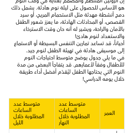
إن الروتين المنتظم والمصمم بعناية في وقت النوم
هو الأساس للحصول على ليلة نوم هادئة. يشمل ذلك
دمج أنشطة مهدئة مثل الاستحمام المريح، أو سرد
القصص، أو المحادثات الهادئة، ما يعزز شعور الطفل
بالأمان والراحة، ويشير له أنه حان وقت الاسترخاء
والاستعداد لنوم هادئ!
أحياناً، قد تساعد تمارين التنفس البسيطة أو الاستماع
إلى موسيقى هادئة في تهيئة الطفل لنوم جيد.
في ما يلي جدول يوضح متوسط احتياجات النوم
للأطفال وفقاً لأعمارهم. قد يتفاجأ البعض من مدة
النوم التي يحتاجها الطفل ليُقدّم أفضل أداء طريقة
خلال يومه الدراسي!
متوسط عدد
متوسط عدد
الساعات
الساعات
العمر
المطلوبة خلال
المطلوبة خلال
النهار
الليل