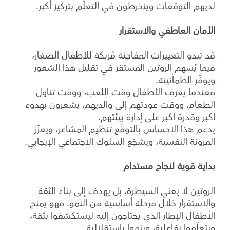
لديهم التوقعات وينخرطون في التعلّم بتركيز أكبر.
الأمان العاطفي والاستقرار
قد تبدو التغييرات المفاجئة مُربكة للأطفال الصغار،
فيما يُسهم الروتين المستقر في تقليل هذا الشعور
ويوفّر الطمأنينة.
فعندما يعرف الأطفال وقت اللعب، ووقت تناول
الطعام، ووقت عودتهم إلى والديهم، يشعرون بهدوء
أكبر وقدرة أكبر على إدارة بيئتهم.
يدعم هذا الإحساس بالتوقّع تنظيم المشاعر، ويعزّز
المرونة النفسية، ويشجّع السلوك الاجتماعي الإيجابي.
بداية قوية لنجاح مستدام
الروتين لا يعني السيطرة، بل يهدف إلى بناء الثقة
والاستقرار خلال مرحلة أساسية من النمو. فهو يمنح
الأطفال الإطار الذي يحتاجون إليه ليستكشفوا بثقة،
ويتعلّموا بفاعلية، وينموا باستقلالية.