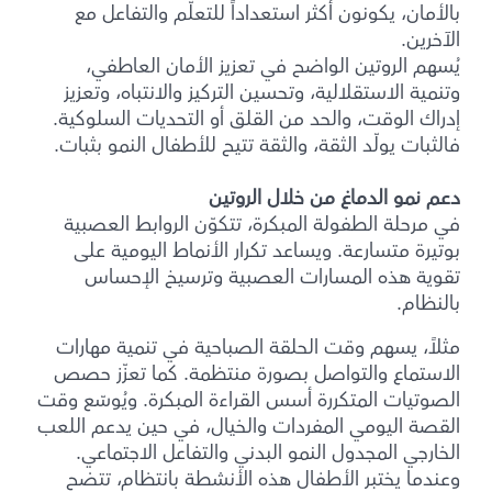
بالأمان، يكونون أكثر استعداداً للتعلّم والتفاعل مع
الآخرين.
يُسهم الروتين الواضح في تعزيز الأمان العاطفي،
وتنمية الاستقلالية، وتحسين التركيز والانتباه، وتعزيز
إدراك الوقت، والحد من القلق أو التحديات السلوكية.
فالثبات يولّد الثقة، والثقة تتيح للأطفال النمو بثبات.
دعم نمو الدماغ من خلال الروتين
في مرحلة الطفولة المبكرة، تتكوّن الروابط العصبية
بوتيرة متسارعة. ويساعد تكرار الأنماط اليومية على
تقوية هذه المسارات العصبية وترسيخ الإحساس
بالنظام.
مثلاً، يسهم وقت الحلقة الصباحية في تنمية مهارات
الاستماع والتواصل بصورة منتظمة. كما تعزّز حصص
الصوتيات المتكررة أسس القراءة المبكرة. ويُوسّع وقت
القصة اليومي المفردات والخيال، في حين يدعم اللعب
الخارجي المجدول النمو البدني والتفاعل الاجتماعي.
وعندما يختبر الأطفال هذه الأنشطة بانتظام، تتضح